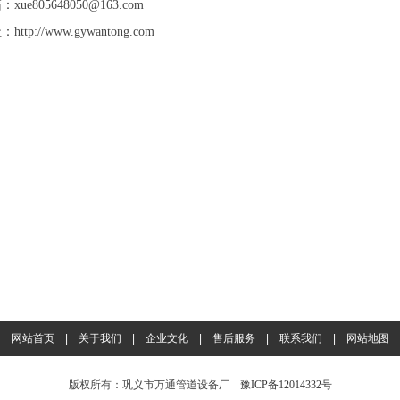
xue805648050@163.com
http://www.gywantong.com
网站首页
|
关于我们
|
企业文化
|
售后服务
|
联系我们
|
网站地图
版权所有：巩义市万通管道设备厂
豫ICP备12014332号