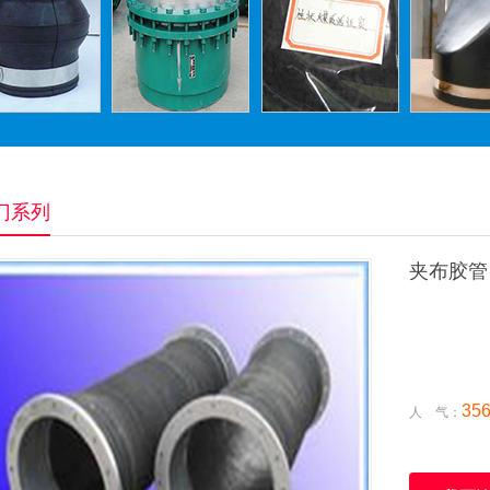
门系列
夹布胶管
35
人 气：