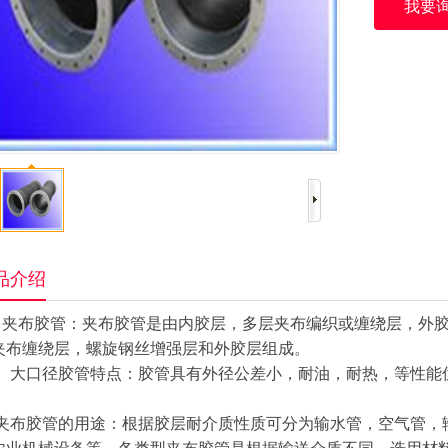
我要
品介绍
布胶管：夹布胶管是由内胶层，多层夹布编织或缠绕层，外胶
夹布缠绕层，螺旋钢丝增强层和外胶层组成。
口径胶管特点：胶管具有外径公差小，耐油，耐热，等性能优
。
布胶管的用途：根据胶层耐介质性质可分为输水管，空气管，